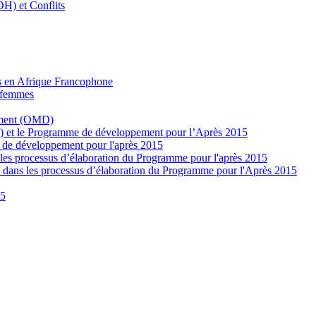
H) et Conflits
es en Afrique Francophone
s femmes
pement (OMD)
 et le Programme de développement pour l’Après 2015
e de développement pour l'après 2015
 les processus d’élaboration du Programme pour l'après 2015
s dans les processus d’élaboration du Programme pour l'Après 2015
15