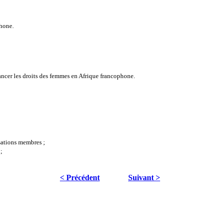
hone.
ancer les droits des femmes en Afrique francophone.
sations membres ;
;
< Précédent
Suivant >