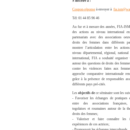
S'inscrire à :
Coupon-réponse
à envoyer à
fia.ism@wa
Tél: 01 44 85 96 46
Au fur et à mesure des années, FIA-ISM
des actions au niveau international e
partenariats avec des associations oeu
droits des femmes dans différents p
montrer l’articulation entre les actio
niveau départemental, régional, national
international, FIA a souhaité organiser
autour des questions de droits des femmes
contre les violences faites aux femm
approche comparative internationale re
grâce à la présence de responsables ass
différents pays pré-cités.
Les
objectifs de
ce séminaire sont les sui
- Favoriser les échanges de pratiques 
entre des associations françaises, 
togolaises et roumaines autour de la t
droits des femmes;
- Valoriser et faire connaître les in
expériences de ces actrices;
- Promouvoir les échanges interculturels.