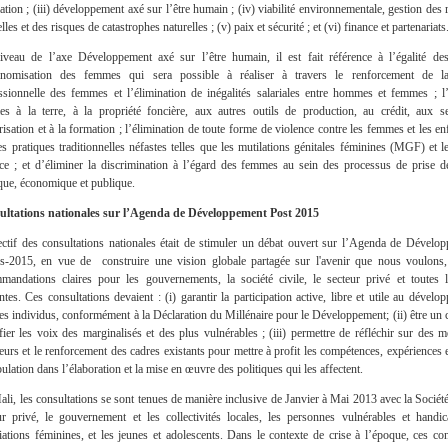
ation ; (iii) développement axé sur l’être humain ; (iv) viabilité environnementale, gestion des
lles et des risques de catastrophes naturelles ; (v) paix et sécurité ; et (vi) finance et partenariats
veau de l’axe Développement axé sur l’être humain, il est fait référence à l’égalité de
onomisation des femmes qui sera possible à réaliser à travers le renforcement de la
ssionnelle des femmes et l’élimination de inégalités salariales entre hommes et femmes ; l
s à la terre, à la propriété foncière, aux autres outils de production, au crédit, aux s
risation et à la formation ; l’élimination de toute forme de violence contre les femmes et les en
es pratiques traditionnelles néfastes telles que les mutilations génitales féminines (MGF) et 
ce ; et d’éliminer la discrimination à l’égard des femmes au sein des processus de prise d
ique, économique et publique.
ultations nationales sur l’Agenda de Développement Post 2015
ectif des consultations nationales était de stimuler un débat ouvert sur l’Agenda de Dévelo
ès-2015, en vue de construire une vision globale partagée sur l'avenir que nous voulons
mandations claires pour les gouvernements, la société civile, le secteur privé et toutes l
ntes. Ces consultations devaient : (i) garantir la participation active, libre et utile au dével
les individus, conformément à la Déclaration du Millénaire pour le Développement; (ii) être un 
fier les voix des marginalisés et des plus vulnérables ; (iii) permettre de réfléchir sur des 
eurs et le renforcement des cadres existants pour mettre à profit les compétences, expériences e
pulation dans l’élaboration et la mise en œuvre des politiques qui les affectent.
li, les consultations se sont tenues de manière inclusive de Janvier à Mai 2013 avec la Société 
ur privé, le gouvernement et les collectivités locales, les personnes vulnérables et handic
iations féminines, et les jeunes et adolescents. Dans le contexte de crise à l’époque, ces con