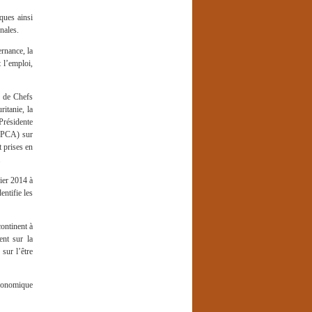
ques ainsi
nales.
ernance, la
 l’emploi,
 de Chefs
itanie, la
Présidente
 (PCA) sur
 prises en
.
ier 2014 à
ntifie les
continent à
ent sur la
sur l’être
économique