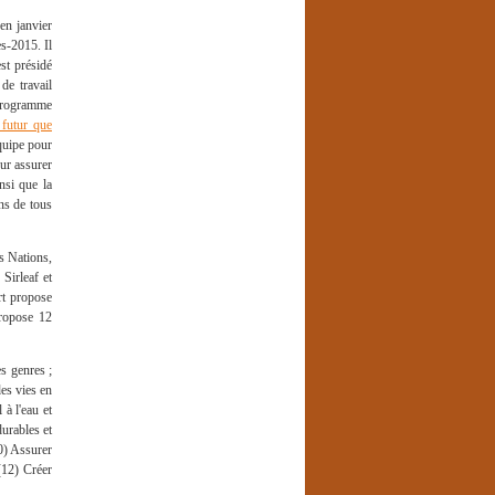
en janvier
s-2015. Il
st présidé
de travail
 programme
 futur que
quipe pour
ur assurer
nsi que la
ns de tous
es Nations,
Sirleaf et
rt propose
propose 12
es genres ;
des vies en
 à l'eau et
urables et
10) Assurer
(12) Créer