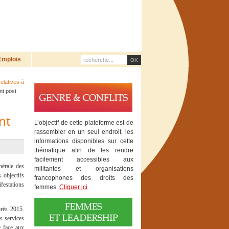
Emplois
elatives à
nt post
nt
L’objectif de cette plateforme est de
rassembler en un seul endroit, les
informations disponibles sur cette
thématique afin de les rendre
facilement accessibles aux
nérale des
militantes et organisations
 objectifs
francophones des droits des
festations
femmes.
Cliquer ici
.
près 2015.
s services
é face aux