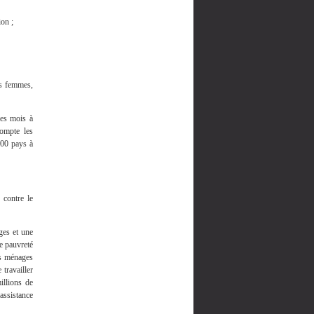
on ;
 femmes,
les mois à
compte les
100 pays à
 contre le
ges et une
de pauvreté
es ménages
travailler
illions de
assistance