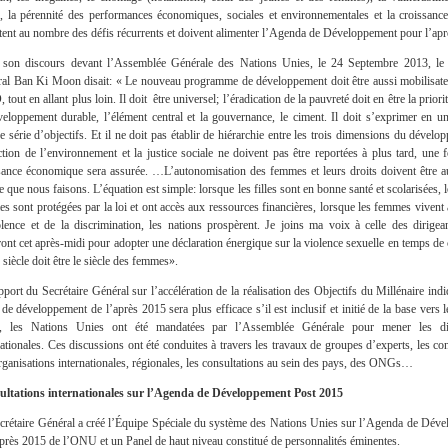
, la pérennité des performances économiques, sociales et environnementales et la croissance
ent au nombre des défis récurrents et doivent alimenter l’Agenda de Développement pour l’apr
son discours devant l’Assemblée Générale des Nations Unies, le 24 Septembre 2013, le 
al Ban Ki Moon disait: « Le nouveau programme de développement doit être aussi mobilisate
out en allant plus loin. Il doit être universel; l’éradication de la pauvreté doit en être la priori
veloppement durable, l’élément central et la gouvernance, le ciment. Il doit s’exprimer en un
e série d’objectifs. Et il ne doit pas établir de hiérarchie entre les trois dimensions du dévelo
ction de l’environnement et la justice sociale ne doivent pas être reportées à plus tard, une f
sance économique sera assurée. …L’autonomisation des femmes et leurs droits doivent être 
ce que nous faisons. L’équation est simple: lorsque les filles sont en bonne santé et scolarisées, 
s sont protégées par la loi et ont accès aux ressources financières, lorsque les femmes vivent à
olence et de la discrimination, les nations prospèrent. Je joins ma voix à celle des dirigea
ront cet après-midi pour adopter une déclaration énergique sur la violence sexuelle en temps de 
siècle doit être le siècle des femmes».
pport du Secrétaire Général sur l’accélération de la réalisation des Objectifs du Millénaire ind
 de développement de l’après 2015 sera plus efficace s’il est inclusif et initié de la base vers
i, les Nations Unies ont été mandatées par l’Assemblée Générale pour mener les di
nationales. Ces discussions ont été conduites à travers les travaux de groupes d’experts, les co
rganisations internationales, régionales, les consultations au sein des pays, des ONGs…
ltations internationales sur l’Agenda de Développement Post 2015
crétaire Général a créé l’Équipe Spéciale du système des Nations Unies sur l’Agenda de Dév
après 2015 de l’ONU et un Panel de haut niveau constitué de personnalités éminentes.