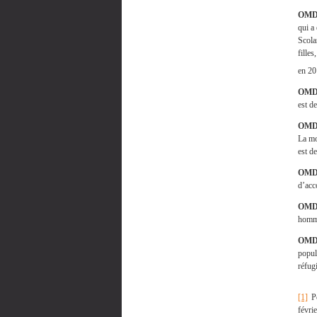
OMD 
qui a
Scola
fille
en 20
OMD 
est d
OMD
La mo
est d
OMD
d’acc
OMD
homme
OMD 
popul
réfug
[1]
Po
févri