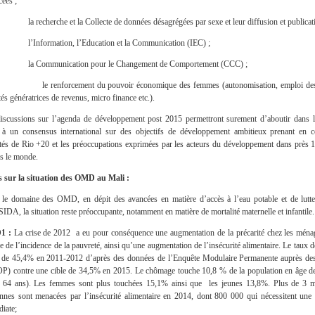
cées ;
recherche et la Collecte de données désagrégées par sexe et leur diffusion et publicati
Information, l’Education et la Communication (IEC) ;
 Communication pour le Changement de Comportement (CCC) ;
 renforcement du pouvoir économique des femmes (autonomisation, emploi des
tés génératrices de revenus, micro finance etc.).
iscussions sur l’agenda de développement post 2015 permettront surement d’aboutir dans 
 à un consensus international sur des objectifs de développement ambitieux prenant en 
ités de Rio +20 et les préoccupations exprimées par les acteurs du développement dans près 
rs le monde.
 sur la situation des OMD au Mali :
le domaine des OMD, en dépit des avancées en matière d’accès à l’eau potable et de lutte
IDA, la situation reste préoccupante, notamment en matière de mortalité maternelle et infantile.
1 :
La crise de 2012 a eu pour conséquence une augmentation de la précarité chez les ména
e de l’incidence de la pauvreté, ainsi qu’une augmentation de l’insécurité alimentaire. Le taux 
t de 45,4% en 2011-2012 d’après des données de l’Enquête Modulaire Permanente auprès d
) contre une cible de 34,5% en 2015. Le chômage touche 10,8 % de la population en âge de 
 64 ans). Les femmes sont plus touchées 15,1% ainsi que les jeunes 13,8%. Plus de 3 m
nnes sont menacées par l’insécurité alimentaire en 2014, dont 800 000 qui nécessitent une 
iate;