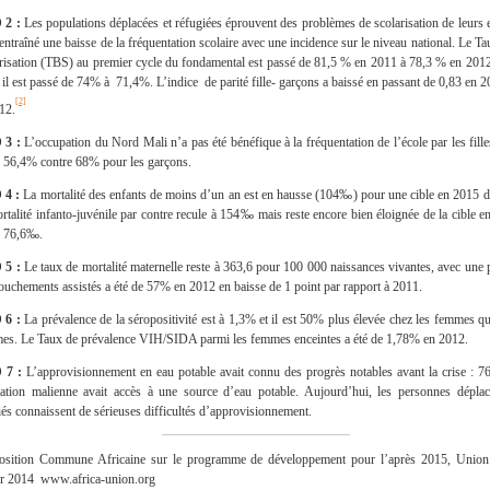
2 :
Les populations déplacées et réfugiées éprouvent des problèmes de scolarisation de leurs e
 entraîné une baisse de la fréquentation scolaire avec une incidence sur le niveau national. Le T
risation (TBS) au premier cycle du fondamental est passé de 81,5 % en 2011 à 78,3 % en 2012
s, il est passé de 74% à 71,4%. L’indice de parité fille- garçons a baissé en passant de 0,83 en 
[2]
12.
3 :
L’occupation du Nord Mali n’a pas été bénéfique à la fréquentation de l’école par les fille
e 56,4% contre 68% pour les garçons.
 4 :
La mortalité des enfants de moins d’un an est en hausse (104‰) pour une cible en 2015
rtalité infanto-juvénile par contre recule à 154‰ mais reste encore bien éloignée de la cible e
e 76,6‰.
 5 :
Le taux de mortalité maternelle reste à 363,6 pour 100 000 naissances vivantes, avec une 
ouchements assistés a été de 57% en 2012 en baisse de 1 point par rapport à 2011.
 6 :
La prévalence de la séropositivité est à 1,3% et il est 50% plus élevée chez les femmes qu
s. Le Taux de prévalence VIH/SIDA parmi les femmes enceintes a été de 1,78% en 2012.
7 :
L’approvisionnement en eau potable avait connu des progrès notables avant la crise : 7
ation malienne avait accès à une source d’eau potable. Aujourd’hui, les personnes déplac
iés connaissent de sérieuses difficultés d’approvisionnement.
sition Commune Africaine sur le programme de développement pour l’après 2015, Union 
er 2014 www.africa-union.org