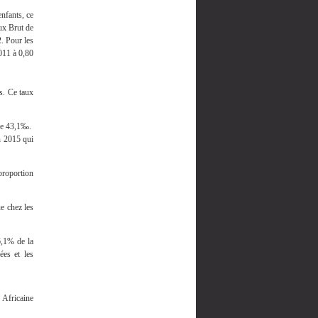
nfants, ce
aux Brut de
. Pour les
2011 à 0,80
s. Ce taux
 de 43,1‰.
n 2015 qui
proportion
e chez les
6,1% de la
ées et les
Africaine