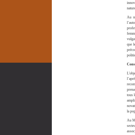
innov
nature
Au ni
l’aut
profe
femme
vulga
que l
préco
polit
Cons
L'obj
l’apr
recom
prena
tous 
ampli
novat
la po
Au Ma
secte
assoc