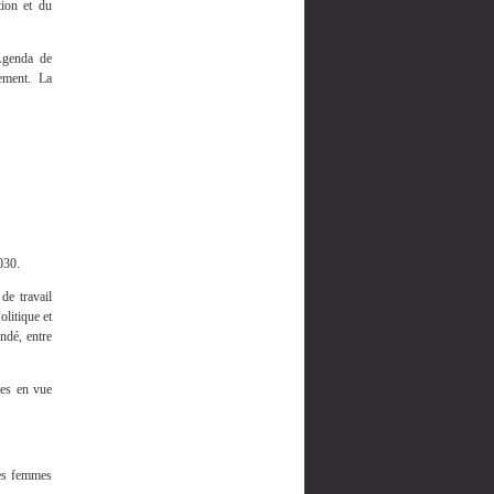
tion et du
'Agenda de
ement. La
030.
de travail
litique et
ndé, entre
es en vue
es femmes