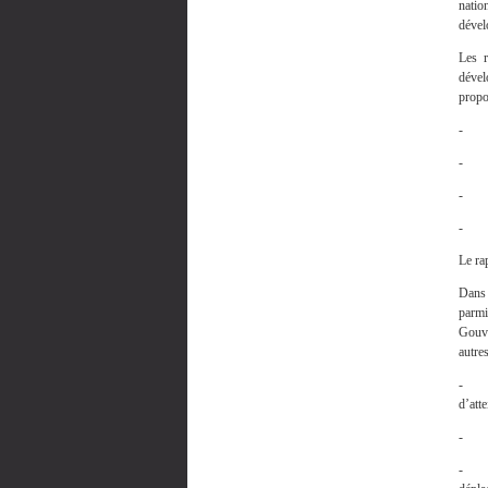
natio
dével
Les r
déve
propo
- Go
- C
- Ed
- D
Le ra
Dans 
parmi
Gouve
autres
- l’
d’atte
- l’
- la