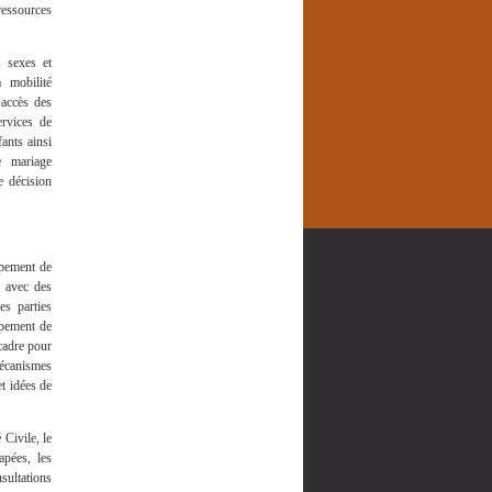
 ressources
.
s sexes et
 mobilité
’accès des
ervices de
fants ainsi
le mariage
e décision
ppement de
, avec des
es parties
oppement de
cadre pour
mécanismes
t idées de
Civile, le
apées, les
sultations