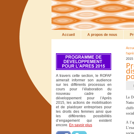
Accueil
A propos de nous
Pr
Accue
l’apr
2015
Pr
di
po
A travers cette section, le ROFAF
aimerait informer son audience
sur les différents processus en
cours pour l’élaboration du
nouveau cadre de
La Dé
développement pour l’Après
2015, les actions de mobilisation
Natio
et de plaidoyer entreprises pour
chiff
les droits des femmes ainsi que
socia
les différentes possibilités
d’engagement qui existent
A l’a
encore.
En savoir plus
L’exa
socia