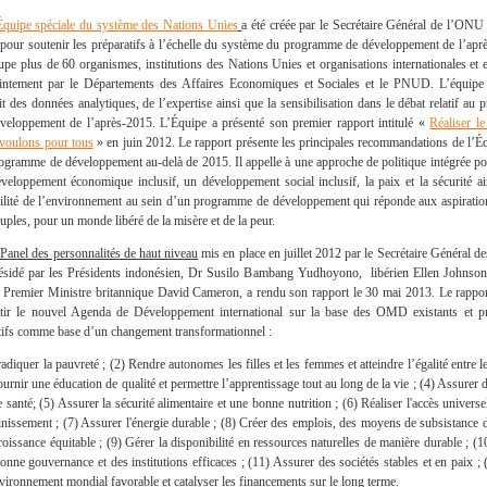
Équipe spéciale du système des Nations Unies
a été créée par le Secrétaire Général de l’ONU 
pour soutenir les préparatifs à l’échelle du système du programme de développement de l’aprè
upe plus de 60 organismes, institutions des Nations Unies et organisations internationales et e
intement par le Départements des Affaires Economiques et Sociales et le PNUD. L’équipe 
it des données analytiques, de l’expertise ainsi que la sensibilisation dans le débat relatif au
veloppement de l’après-2015. L’Équipe a présenté son premier rapport intitulé «
Réaliser le
voulons pour tous
» en juin 2012. Le rapport présente les principales recommandations de l’É
ogramme de développement au-delà de 2015. Il appelle à une approche de politique intégrée po
veloppement économique inclusif, un développement social inclusif, la paix et la sécurité ai
ilité de l’environnement au sein d’un programme de développement qui réponde aux aspiratio
euples, pour un monde libéré de la misère et de la peur.
Panel des personnalités de haut niveau
mis en place en juillet 2012 par le Secrétaire Général d
ésidé par les Présidents indonésien, Dr Susilo Bambang Yudhoyono, libérien Ellen Johnson 
e Premier Ministre britannique David Cameron, a rendu son rapport le 30 mai 2013. Le rappo
tir le nouvel Agenda de Développement international sur la base des OMD existants et 
tifs comme base d’un changement transformationnel :
radiquer la pauvreté ; (2) Rendre autonomes les filles et les femmes et atteindre l’égalité entre l
ournir une éducation de qualité et permettre l’apprentissage tout au long de la vie ; (4) Assurer 
 santé; (5) Assurer la sécurité alimentaire et une bonne nutrition ; (6) Réaliser l'accès universel
ainissement ; (7) Assurer l'énergie durable ; (8) Créer des emplois, des moyens de subsistance d
roissance équitable ; (9) Gérer la disponibilité en ressources naturelles de manière durable ; (
onne gouvernance et des institutions efficaces ; (11) Assurer des sociétés stables et en paix ; 
vironnement mondial favorable et catalyser les financements sur le long terme.