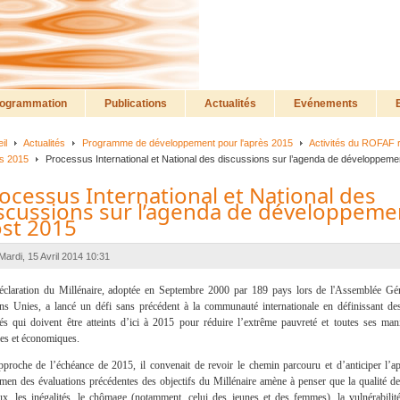
ogrammation
Publications
Actualités
Evénements
il
Actualités
Programme de développement pour l'après 2015
Activités du ROFAF r
ès 2015
Processus International et National des discussions sur l’agenda de développeme
ocessus International et National des
scussions sur l’agenda de développeme
st 2015
Mardi, 15 Avril 2014 10:31
claration du Millénaire, adoptée en Septembre 2000 par 189 pays lors de l'Assemblée Gé
ns Unies, a lancé un défi sans précédent à la communauté internationale en définissant des
rés qui doivent être atteints d’ici à 2015 pour réduire l’extrême pauvreté et toutes ses mani
les et économiques.
pproche de l’échéance de 2015, il convenait de revoir le chemin parcouru et d’anticiper l’a
men des évaluations précédentes des objectifs du Millénaire amène à penser que la qualité de
ux, les inégalités, le chômage (notamment, celui des jeunes et des femmes), la vulnérabilit