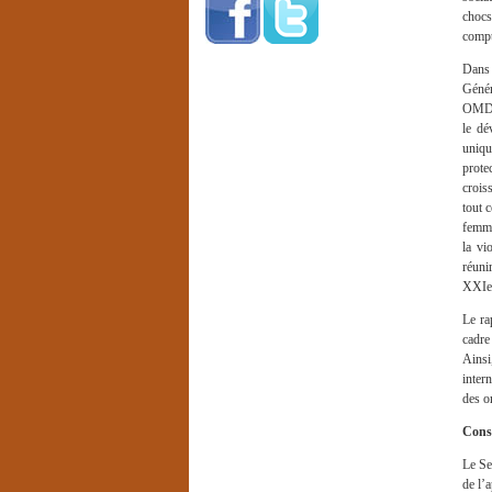
chocs
compt
Dans 
Génér
OMD, t
le dé
uniqu
prote
crois
tout 
femme
la vi
réuni
XXIe 
Le ra
cadre
Ains
inter
des o
Consu
Le Se
de l’