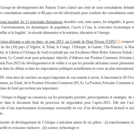
Groupe de développement des Nations Unies a lancé une série de onze consultations thémati
es consultations nationales et 88 pays ont été sélectionnés pour conduire des consultations natio
veau mondial, les 11 principales thématiques
abordées sont, entre autres, les inégalités, la gouv
, l’environnement, les dynamiques de population, l’accès à l’eau, la croissance économique et
nflits et la fragilité, la sécurité alimentaire et la nutrition, éducation et l’énergie.
nion africaine a mis en place, en mai 2013, un Comité de Haut Niveau (CHN)
[1]
composé
t de dix (10) pays (l’Algérie, le Tchad, le Congo, l’Ethiopie, la Guinée, l’Ile-Maurice, la Maur
ie, le Libéria et l'Afrique du Sud) et présidé par son Excellence Mme Helen Johnson-Sirleaf, 
beria. Ce Comité avait pour principaux objectifs d’élaborer une Position Commune Africaine
nda Post-2015 du développement et de veiller à ce que les priorités africaines soient pleinement
e dans les débats et dans les négociations politiques actuellement en cours au plan international
N vient ainsi de conclure un aspect important de son mandat à savoir, le lancement le 28 Févr
mena, au Tchad, de la Position Africaine Commune (PCA). La Position Africaine Commune ide
èmes de fond qui revêtent une importance
l’Afrique et dégage un consensus sur les principales priorités, préoccupations et stratégies du 
rer dans le document final du processus de négociation pour l’après-2015. Elle met l’acc
rche d’une transformation économique structurelle en vue d’un développement inclusif et axé 
in.
riorités de développement de l’Afrique s’articulent autour de six piliers : (i) transformation 
urelle et croissance inclusive ; (ii) science, technologie et