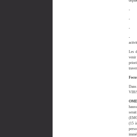
dépla
- la 
- l’
- la
- le
activi
Les d
venir
prior
trave
Focus
Dans 
VIH/S
OMD
hauss
serai
(EMOP
(15 à
perso
imméd