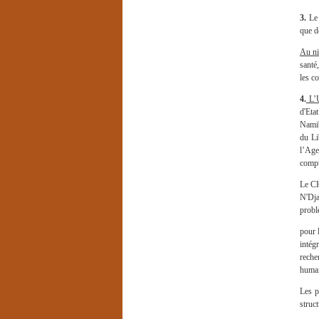
3.
Le 
que d
Au ni
santé
les co
4.
L’U
d'Eta
Namib
du Li
l’Age
compt
Le CH
N'Dja
probl
pour 
intég
reche
huma
Les p
struct