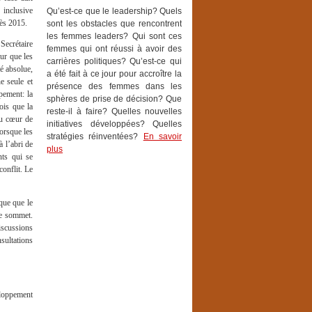
 inclusive
Qu’est-ce que le leadership? Quels
ès 2015.
sont les obstacles que rencontrent
les femmes leaders? Qui sont ces
Secrétaire
femmes qui ont réussi à avoir des
ur que les
carrières politiques? Qu’est-ce qui
té absolue,
a été fait à ce jour pour accroître la
e seule et
présence des femmes dans les
ppement: la
sphères de prise de décision? Que
ois que la
reste-il à faire? Quelles nouvelles
au cœur de
initiatives développées? Quelles
lorsque les
stratégies réinventées?
En savoir
 l’abri de
plus
nts qui se
conflit. Le
ique que le
 le sommet.
scussions
nsultations
eloppement