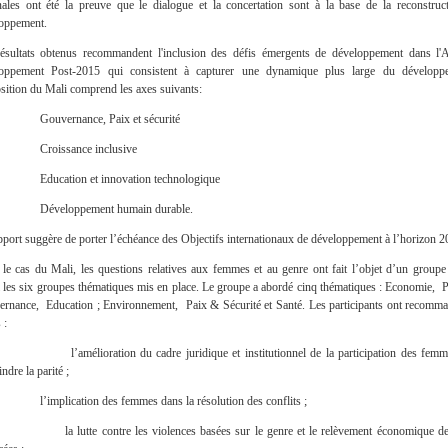
nales ont été la preuve que le dialogue et la concertation sont à la base de la reconstruc
oppement.
ésultats obtenus recommandent l'inclusion des défis émergents de développement dans l
loppement Post-2015 qui consistent à capturer une dynamique plus large du développ
sition du Mali comprend les axes suivants:
uvernance, Paix et sécurité
roissance inclusive
ucation et innovation technologique
éveloppement humain durable.
pport suggère de porter l’échéance des Objectifs internationaux de développement à l’horizon 2
le cas du Mali, les questions relatives aux femmes et au genre ont fait l’objet d’un groupe 
 les six groupes thématiques mis en place. Le groupe a abordé cinq thématiques : Economie, Po
rnance, Education ; Environnement, Paix & Sécurité et Santé. Les participants ont recomma
 :
amélioration du cadre juridique et institutionnel de la participation des femm
indre la parité ;
implication des femmes dans la résolution des conflits ;
 lutte contre les violences basées sur le genre et le relèvement économique d