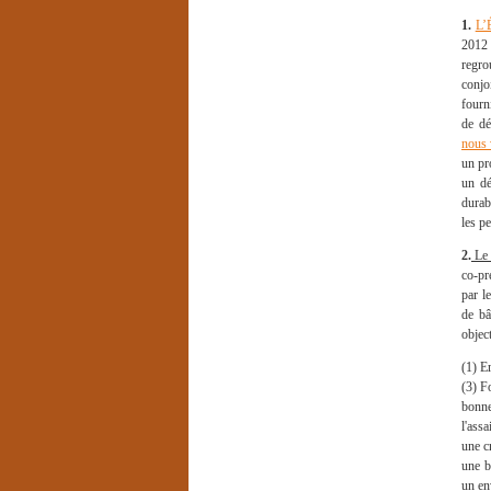
1.
L’
2012 
regro
conjo
fourn
de dé
nous 
un pr
un dé
durab
les p
2.
Le 
co-pr
par l
de bâ
objec
(1) E
(3) F
bonne
l'ass
une c
une b
un en