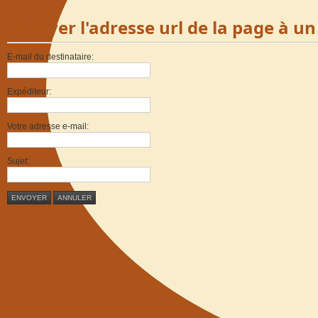
Envoyer l'adresse url de la page à u
E-mail du destinataire:
Expéditeur:
Votre adresse e-mail:
Sujet:
ENVOYER
ANNULER