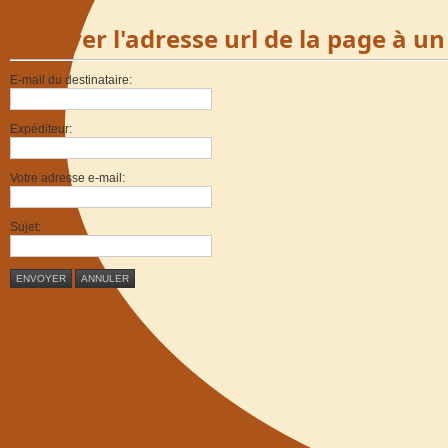
Envoyer l'adresse url de la page à u
E-mail du destinataire:
Expéditeur:
Votre adresse e-mail:
Sujet:
ENVOYER
ANNULER