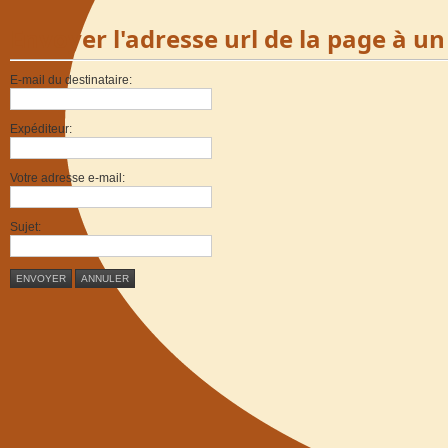
Envoyer l'adresse url de la page à u
E-mail du destinataire:
Expéditeur:
Votre adresse e-mail:
Sujet:
ENVOYER
ANNULER