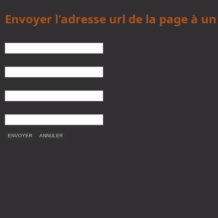
Envoyer l'adresse url de la page à u
E-mail du destinataire:
Expéditeur:
Votre adresse e-mail:
Sujet:
ENVOYER
ANNULER